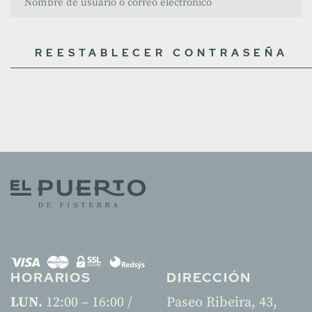
de
usuario
o
correo
electrónico
HORARIOS
DIRECCIÓN
LUN.
12:00 – 16:00 /
Paseo Ribeira, 43,